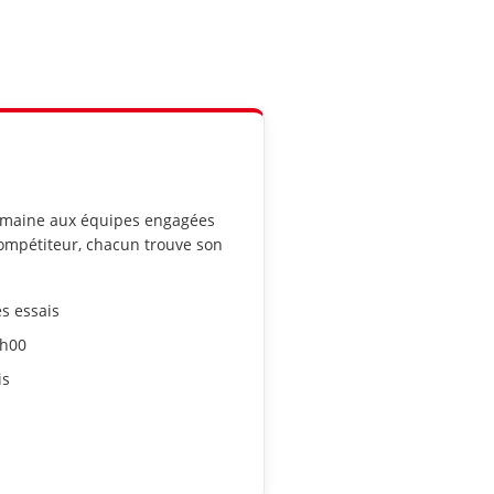
semaine aux équipes engagées
compétiteur, chacun trouve son
s essais
2h00
is